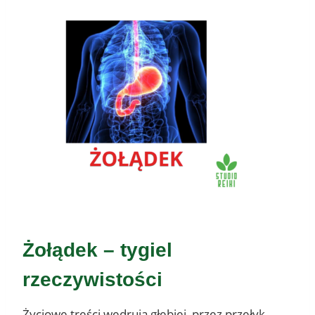
Żołądek – tygiel
rzeczywistości
Życiowe treści wędrują głębiej, przez przełyk,