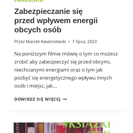
ENERGIA
|
REIKI
Zabezpieczanie się
przed wpływem energii
obcych osób
Przez
Maciek Kwaśniewski
7 lipca, 2023
Na poniższym filmie mówię o tym co możesz
zrobić aby zabezpieczyć się przed obcymi,
niechcianymi energiami oraz o tym jak
pozbyć się energetycznego wpływu innych
osób i miejsc, jak…
ZABEZPIECZANIE
DOWIEDZ SIĘ WIĘCEJ
SIĘ
PRZED WPŁYWEM
ENERGII
OBCYCH
OSÓB