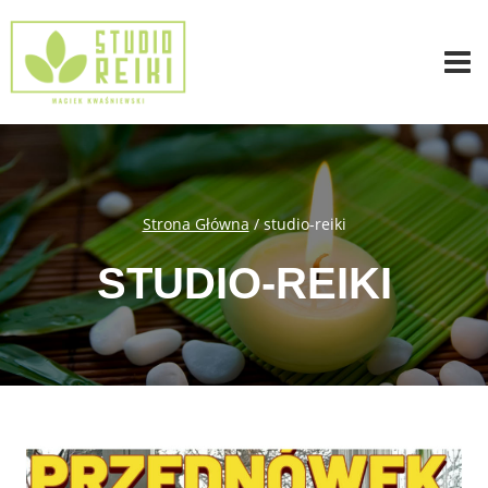
Przejdź
do
treści
Strona Główna
/
studio-reiki
STUDIO-REIKI