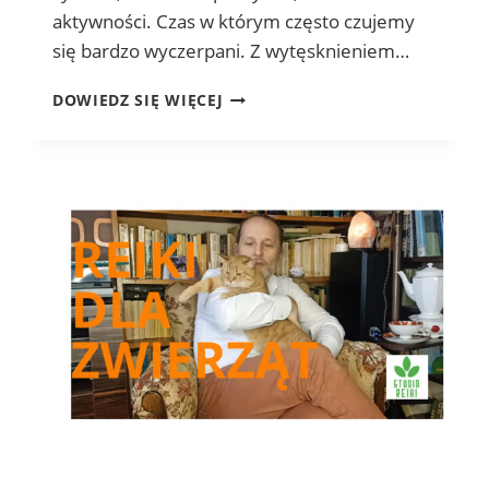
aktywności. Czas w którym często czujemy
się bardzo wyczerpani. Z wytęsknieniem…
PRZEDNÓWEK
DOWIEDZ SIĘ WIĘCEJ
–
TRUDNY
CZAS
PRZEJŚCIA
MIĘDZY
CYKLAMI