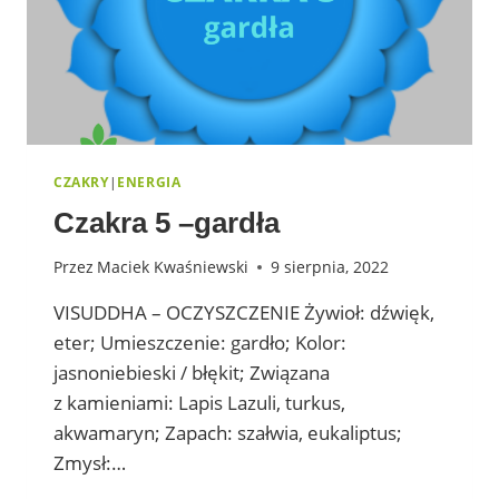
CZAKRY
|
ENERGIA
Czakra 5 –gardła
Przez
Maciek Kwaśniewski
9 sierpnia, 2022
VISUDDHA – OCZYSZCZENIE Żywioł: dźwięk,
eter; Umieszczenie: gardło; Kolor:
jasnoniebieski / błękit; Związana
z kamieniami: Lapis Lazuli, turkus,
akwamaryn; Zapach: szałwia, eukaliptus;
Zmysł:…