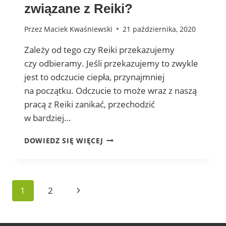
związane z Reiki?
Przez
Maciek Kwaśniewski
21 października, 2020
Zależy od tego czy Reiki przekazujemy
czy odbieramy. Jeśli przekazujemy to zwykle
jest to odczucie ciepła, przynajmniej
na początku. Odczucie to może wraz z naszą
pracą z Reiki zanikać, przechodzić
w bardziej…
JAKIE
DOWIEDZ SIĘ WIĘCEJ
SĄ ODCZUCIA
W CIELE
ZWIĄZANE
Z REIKI?
Nawigacja
Następna
1
2
strony
strona