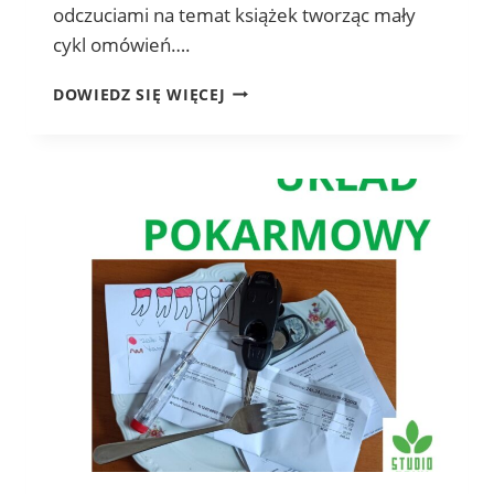
odczuciami na temat książek tworząc mały
cykl omówień….
KSIĄŻKI
DOWIEDZ SIĘ WIĘCEJ
–
NIE TYLKO O REIKI