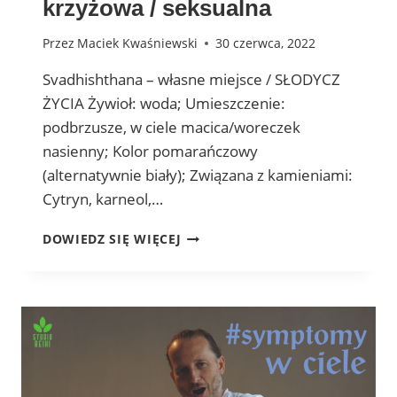
krzyżowa / seksualna
Przez
Maciek Kwaśniewski
30 czerwca, 2022
Svadhishthana – własne miejsce / SŁODYCZ
ŻYCIA Żywioł: woda; Umieszczenie:
podbrzusze, w ciele macica/woreczek
nasienny; Kolor pomarańczowy
(alternatywnie biały); Związana z kamieniami:
Cytryn, karneol,…
CZAKRA
DOWIEDZ SIĘ WIĘCEJ
2
–
SAKRALNA
/
KRZYŻOWA
/
SEKSUALNA