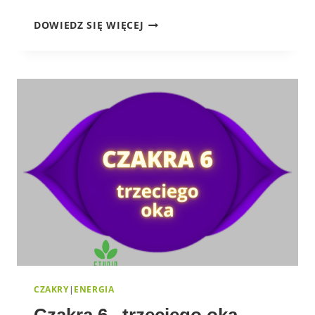
CZAKRA
DOWIEDZ SIĘ WIĘCEJ
7
–
KORONY
CZAKRY
|
ENERGIA