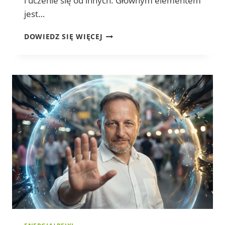
i uczenie się od innych. Głównym elementem
jest…
WARSZTATY
DOWIEDZ SIĘ WIĘCEJ
DLA
PRAKTYKÓW
REIKI