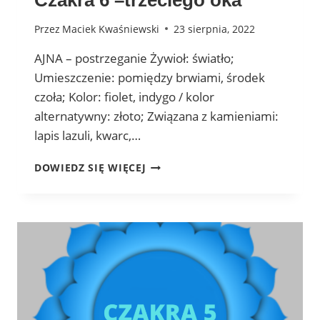
Czakra 6 –trzeciego oka
Przez
Maciek Kwaśniewski
23 sierpnia, 2022
AJNA – postrzeganie Żywioł: światło;
Umieszczenie: pomiędzy brwiami, środek
czoła; Kolor: fiolet, indygo / kolor
alternatywny: złoto; Związana z kamieniami:
lapis lazuli, kwarc,…
CZAKRA
DOWIEDZ SIĘ WIĘCEJ
6
–
TRZECIEGO
OKA