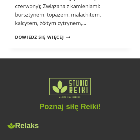
czerwony); Związana z kamieniami:
bursztynem, topazem, malachitem,
kalcytem, żółtym cytrynem,…
CZAKRA
DOWIEDZ SIĘ WIĘCEJ
3
–
SPLOTU
SŁONECZNEGO
Poznaj siłę Reiki!
Relaks