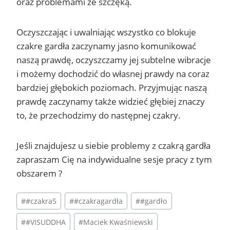
oraz problemami ze szczęką.
Oczyszczając i uwalniając wszystko co blokuje
czakre gardła zaczynamy jasno komunikować
naszą prawdę, oczyszczamy jej subtelne wibracje
i możemy dochodzić do własnej prawdy na coraz
bardziej głębokich poziomach. Przyjmując naszą
prawdę zaczynamy także widzieć głębiej znaczy
to, że przechodzimy do następnej czakry.
Jeśli znajdujesz u siebie problemy z czakrą gardła
zapraszam Cię na indywidualne sesje pracy z tym
obszarem ?
Tagi
#
#czakra5
#
#czakragardła
#
#gardło
wpisu:
#
#VISUDDHA
#
Maciek Kwaśniewski