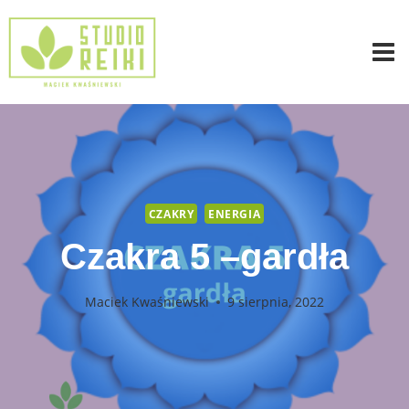
Przejdź
do
treści
CZAKRY
ENERGIA
Czakra 5 –gardła
Maciek Kwaśniewski
9 sierpnia, 2022