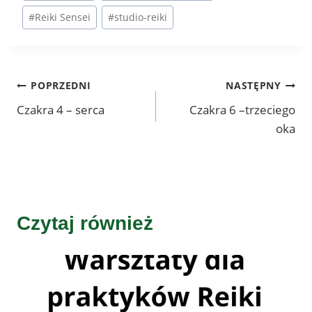
#
Reiki Sensei
#
studio-reiki
Nawigacja
POPRZEDNI
NASTĘPNY
Czakra 4 – serca
Czakra 6 –trzeciego
wpisu
oka
Czytaj również