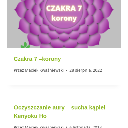
Czakra 7 –korony
Przez
Maciek Kwaśniewski
28 sierpnia, 2022
Oczyszczanie aury – sucha kąpiel –
Kenyoku Ho
Przez
Maciek Kwaśniewski
6 listopada, 2018