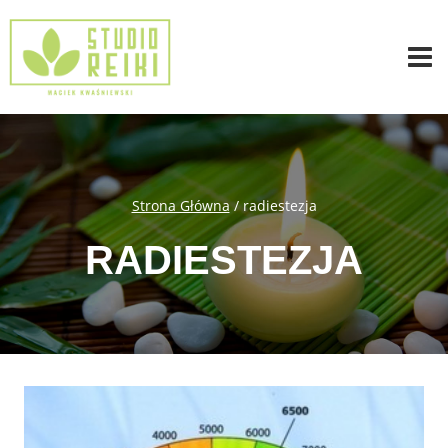
Przejdź
do
treści
Strona Główna
/
radiestezja
RADIESTEZJA