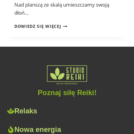
Nad planszą ze skalą umieszczamy swoją
dłoń…
CZY REIKI
DOWIEDZ SIĘ WIĘCEJ
JEST
MIERZALNE?
Poznaj siłę Reiki!
Relaks
Nowa energia