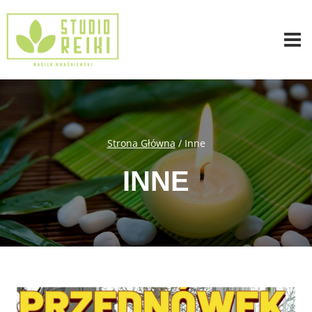
Przejdź
do
treści
Strona Główna
/
Inne
INNE