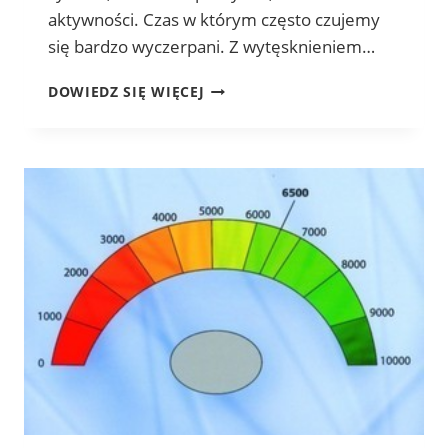
aktywności. Czas w którym często czujemy
się bardzo wyczerpani. Z wytęsknieniem…
PRZEDNÓWEK
DOWIEDZ SIĘ WIĘCEJ
–
TRUDNY
CZAS
PRZEJŚCIA
MIĘDZY
CYKLAMI